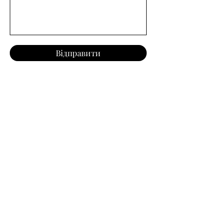
Відправити
Продукція
Сейфи PFP/AFP
Сейфи SFP
Slider Gun Safe
Кейси
Підтримка
Гарантія