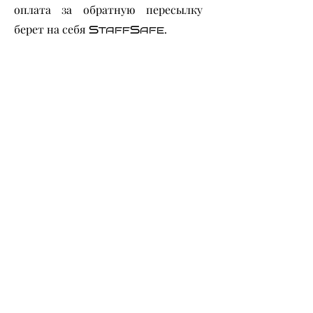
оплата за обратную пересылку
берет на себя
.
S
S
TAFF
AFE
Если же приобретенный товар
был надлежащего качества и
покупатель забрал его из пункта
выдачи Новой Почты (не отказался
после осмотра в пункте выдачи),
но товар по какой-то причине не
подошел покупателю в течение 14
дней с момента получения, то
обратную отправку, а также
пересылку денег (наложенным
платежом) осуществляет
покупатель или по любому
другому согласованию между
Дилером и покупателем.