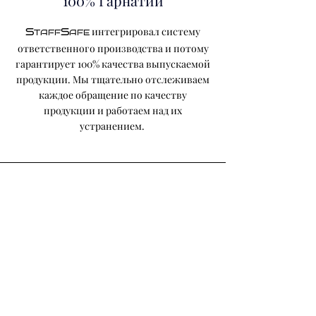
100% Гарнатии
и
нтегрировал систему
S
S
TAFF
AFE
ответственного производства и потому
гарантирует 100% качества выпускаемой
продукции. Мы тщательно отслеживаем
каждое обращение по качеству
продукции и работаем над их
устранением.
Сервис
остается с Вами и в
S
S
TAFF
AFE
послегарантийный срок. Мы всегда
остаемся на связи, а наш сервисный
центр готов прийти Вам на помощь и