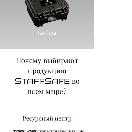
Кейсы
Почему выбирают
продукцию
во
S
S
TAFF
AFE
всем мире?
Ресурсный центр
старается максимально
S
S
TAFF
AFE