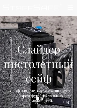
Слайдер
пистолетный
сейф
Сейф для пистолета с мощным
набором функциональных
возможностей