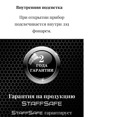
Внутренняя подсветка
При открытии прибор
подсвечивается внутри лэд
фонарем.
Гарантия на продукцию
S
S
TAFF
AFE
гарантирует
S
S
TAFF
AFE